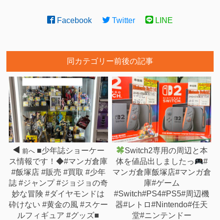
Facebook
Twitter
LINE
同カテゴリー前後の記事
■少年誌ショーケー
Switch2専用の周辺と本
前へ
ス情報です！◆#マンガ倉庫
体を値品出しましたっ
#
#飯塚店 #販売 #買取 #少年
マンガ倉庫飯塚店#マンガ倉
誌 #ジャンプ #ジョジョの奇
庫#ゲーム
妙な冒険 #ダイヤモンドは
#Switch#PS4#PS5#周辺機
砕けない #黄金の風 #スケー
器#レトロ#Nintendo#任天
ルフィギュア #グッズ■
堂#ニンテンドー