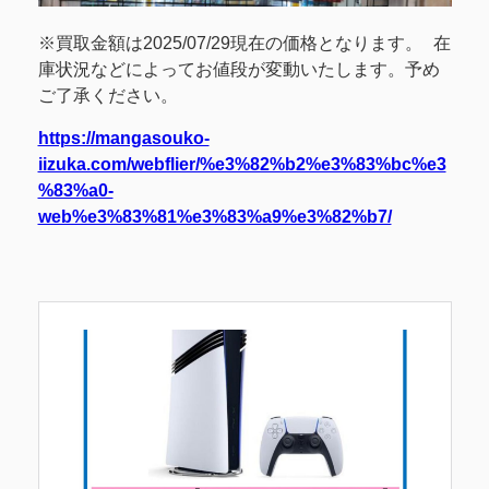
※買取金額は2025/07/29現在の価格となります。 在
庫状況などによってお値段が変動いたします。予め
ご了承ください。
https://mangasouko-
iizuka.com/webflier/%e3%82%b2%e3%83%bc%e3
%83%a0-
web%e3%83%81%e3%83%a9%e3%82%b7/