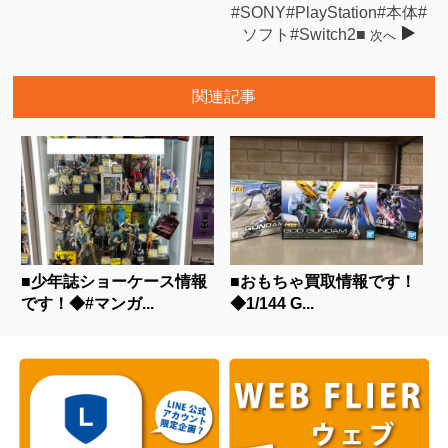
#SONY#PlayStation#本体#
ソフト#Switch2■
次へ
関連記事
■少年誌ショーケース情報
■おもちゃ買取情報です！
です！◆#マンガ...
◆1/144 G...