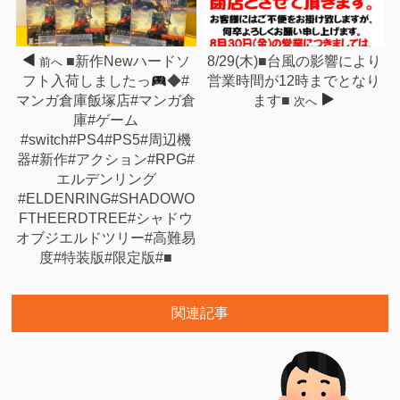
■新作Newハードソ
8/29(木)■台風の影響により
前へ
フト入荷しましたっ
◆#
営業時間が12時までとなり
マンガ倉庫飯塚店#マンガ倉
ます■
次へ
庫#ゲーム
#switch#PS4#PS5#周辺機
器#新作#アクション#RPG#
エルデンリング
#ELDENRING#SHADOWO
FTHEERDTREE#シャドウ
オブジエルドツリー#高難易
度#特装版#限定版#■
関連記事