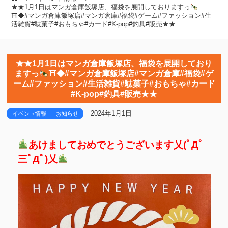
★★1月1日はマンガ倉庫飯塚店、福袋を展開しておりますっ
⛩◆#マンガ倉庫飯塚店#マンガ倉庫#福袋#ゲーム#ファッション#生
活雑貨#駄菓子#おもちゃ#カード#K-pop#釣具#販売★★
★★1月1日はマンガ倉庫飯塚店、福袋を展開しており
ますっ
⛩◆#マンガ倉庫飯塚店#マンガ倉庫#福袋#ゲ
ーム#ファッション#生活雑貨#駄菓子#おもちゃ#カード
#K-pop#釣具#販売★★
2024年1月1日
イベント情報
お知らせ
あけましておめでとうございます乂(ﾟДﾟ
三ﾟДﾟ)乂