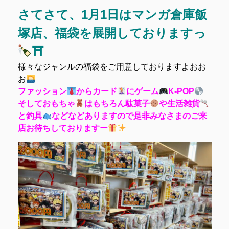
さてさて、1月1日はマンガ倉庫飯
塚店、福袋を展開しておりますっ
⛩
様々なジャンルの福袋をご用意しておりますよおお
お
ファッション
からカード
にゲーム
K-POP
そしておもちゃ
はもちろん駄菓子
や生活雑貨
と釣具
などなどありますので是非みなさまのご来
店お待ちしておりますー