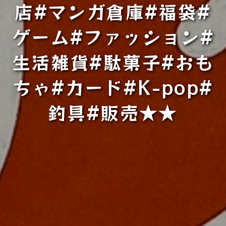
店#マンガ倉庫#福袋#
ゲーム#ファッション#
生活雑貨#駄菓子#おも
ちゃ#カード#K-pop#
釣具#販売★★