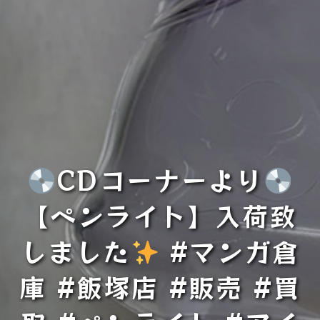
CDコーナーより
【ペンライト】入荷致
しました
#マンガ倉
庫 #飯塚店 #販売 #買