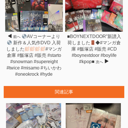
AVコーナーより
■BOYNEXTDOOR”新譜入
前へ
新作＆人気作DVD 入荷
荷しました
◆#マンガ倉
しました
#マンガ
庫 #飯塚店 #販売 #CD
倉庫 #飯塚店 #販売 #starto
#boynextdoor #boylife
#snowman #supereight
#kpop■
次へ
#twice #misamo #ちいかわ
#oneokrock #hyde
関連記事