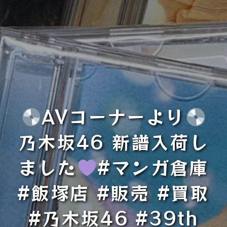
AVコーナーより
乃木坂46 新譜入荷し
ました
#マンガ倉庫
#飯塚店 #販売 #買取
#乃木坂46 #39th