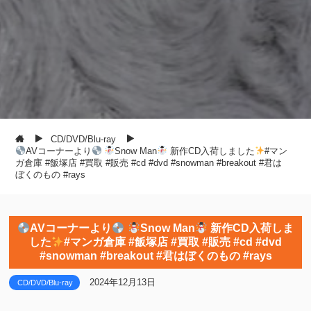
CD/DVD/Blu-ray
AVコーナーより
Snow Man
新作CD入荷しました
#マン
ガ倉庫 #飯塚店 #買取 #販売 #cd #dvd #snowman #breakout #君は
ぼくのもの #rays
AVコーナーより
Snow Man
新作CD入荷しま
した
#マンガ倉庫 #飯塚店 #買取 #販売 #cd #dvd
#snowman #breakout #君はぼくのもの #rays
2024年12月13日
CD/DVD/Blu-ray