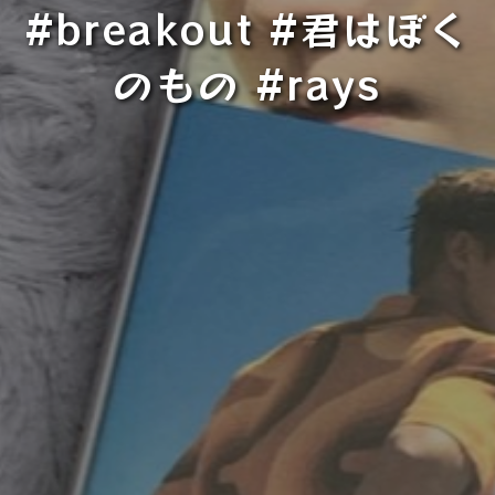
#breakout #君はぼく
のもの #rays