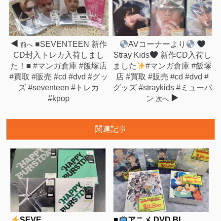
■SEVENTEEN 新作
AVコーナーより
前へ
CD封入トレカ入荷しまし
Stray Kids
新作CD入荷し
た！■ #マンガ倉庫 #飯塚店
ました
#マンガ倉庫 #飯塚
#買取 #販売 #cd #dvd #グッ
店 #買取 #販売 #cd #dvd #
ズ #seventeen #トレカ
グッズ #straykids #ミューバ
#kpop
ン
次へ
関連記事
SEVE...
■
アニメ DVD.Bl...