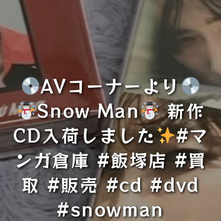
AVコーナーより
Snow Man
新作
CD入荷しました
#マ
ンガ倉庫 #飯塚店 #買
取 #販売 #cd #dvd
#snowman