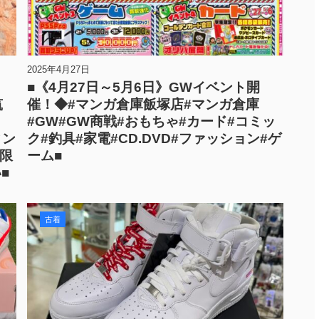
2025年4月27日
■《4月27日～5月6日》GWイベント開
筑
催！◆#マンガ倉庫飯塚店#マンガ倉庫
#GW#GW商戦#おもちゃ#カード#コミッ
ィン
ク#釣具#家電#CD.DVD#ファッション#ゲ
#限
ーム■
■
古着