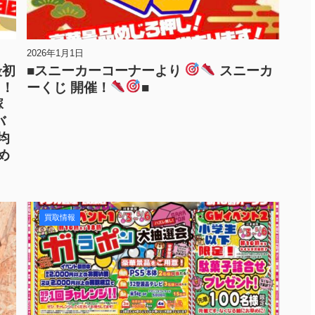
2026年1月1日
最初
■スニーカーコーナーより
スニーカ
！！
ーくじ 開催！
■
塚
バ
均
め
買取情報