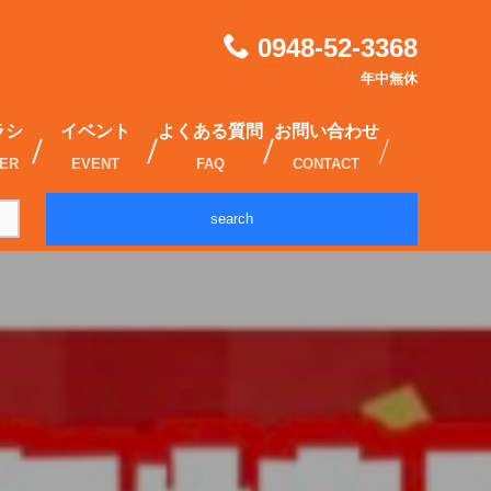
0948-52-3368
年中無休
ラシ
イベント
よくある質問
お問い合わせ
IER
EVENT
FAQ
CONTACT
search