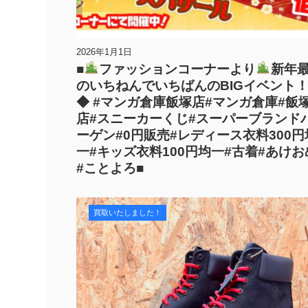
2026年1月1日
■
ファッションコーナーより
新年
のいちねんでいちばんのBIGイベント
◆ #マンガ倉庫飯塚店#マンガ倉庫#飯
店#スニーカーくじ#スーパーブランド
ーゲン#0円販売#レディース衣料300円
一#キッズ衣料100円均一#古着#あけお
#ことよろ■
買取いたしました！