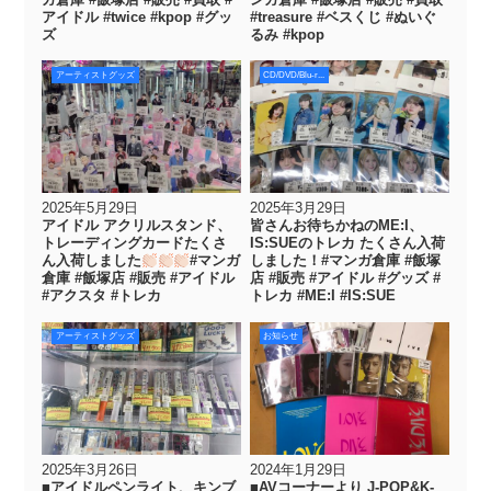
アイドル #twice #kpop #グッ
#treasure #ベスくじ #ぬいぐ
ズ
るみ #kpop
アーティストグッズ
CD/DVD/Blu-r...
2025年5月29日
2025年3月29日
アイドル アクリルスタンド、
皆さんお待ちかねのME:I、
トレーディングカードたくさ
IS:SUEのトレカ たくさん入荷
ん入荷しました
#マンガ
しました！#マンガ倉庫 #飯塚
倉庫 #飯塚店 #販売 #アイドル
店 #販売 #アイドル #グッズ #
#アクスタ #トレカ
トレカ #ME:I #IS:SUE
アーティストグッズ
お知らせ
2025年3月26日
2024年1月29日
■アイドルペンライト、キンブ
■AVコーナーより J-POP&K-