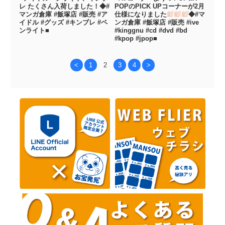
レ たくさん入荷しました！◆#
POPのPICK UPコーナーが2月
マンガ倉庫 #飯塚店 #販売 #ア
仕様になりました
◆#マ
イドル #グッズ #キンブレ #ペ
ンガ倉庫 #飯塚店 #販売 #ive
ンライト■
#kinggnu #cd #dvd #bd
#kpop #jpop■
<
1
2
3
4
>