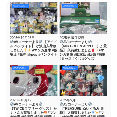
CD/DVD/Blu-r...
CD/DVD/Blu-r...
2025年10月26日
2025年10月12日
AVコーナーより
【アイド
AVコーナーより
ル ペンライト】 が沢山入荷致
【Mrs.GREEN APPLE くじ 景
しました
#マンガ倉庫 #飯
品】 入荷致しました
#マ
塚店 #販売 #kpop #ペンライト
ンガ倉庫 #飯塚店 #販売 #買取
#ミセス #くじ #グッズ
CD/DVD/Blu-r...
CD/DVD/Blu-r...
2025年10月12日
2025年9月6日
AVコーナーより
AVコーナーより
【TWICEラブリー グッズ】 た
【TREASURE ぬいぐるみ 各
くさん入荷致しました
#マン
種】 入荷致しました
#マ
ガ倉庫 #飯塚店 #販売 #買取 #
ンガ倉庫 #飯塚店 #販売 #買取