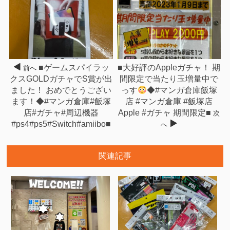
■ゲームスパイラッ
■大好評のAppleガチャ！ 期
前へ
クスGOLDガチャでS賞が出
間限定で当たり玉増量中で
ました！ おめでとうござい
っす
◆#マンガ倉庫飯塚
ます！◆#マンガ倉庫#飯塚
店 #マンガ倉庫 #飯塚店
店#ガチャ#周辺機器
Apple #ガチャ 期間限定■
次
#ps4#ps5#Switch#amiibo■
へ
関連記事