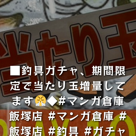
■釣具ガチャ、期間限
定で当たり玉増量して
ます
◆#マンガ倉庫
飯塚店 #マンガ倉庫 #
飯塚店 #釣具 #ガチャ