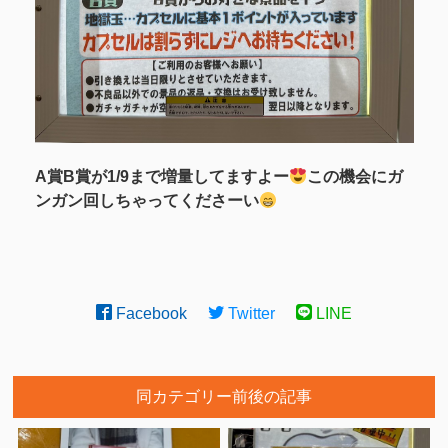
A賞B賞が1/9まで増量してますよー
この機会にガ
ンガン回しちゃってくださーい
Facebook
Twitter
LINE
同カテゴリー前後の記事