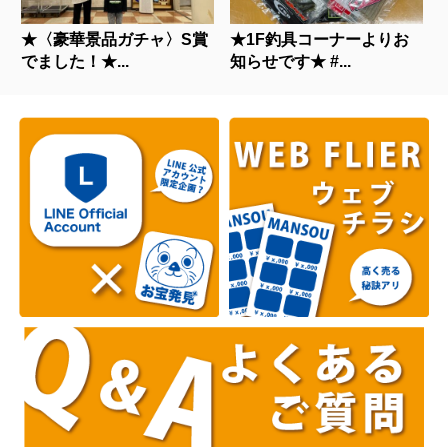
★〈豪華景品ガチャ〉S賞
★1F釣具コーナーよりお
でました！★...
知らせです★ #...