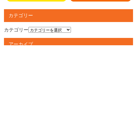
カテゴリー
カテゴリー
アーカイブ
アーカイブ
人気記事
■アミューズコーナーより大事なお知らせ■
256件のビュー
■
カードコーナーよりǵ...
152件のビュー
カードコーナーよりὓ...