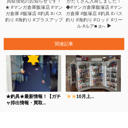
買取強化のお知らせです！
がたくさん入荷しました！
★ #マンガ倉庫飯塚店 #マン
◆#マンガ倉庫飯塚店 #マン
ガ倉庫 #飯塚店 #釣具 #バス
ガ倉庫 #飯塚店 #釣具 #バス
釣り #海釣り #プラスアップ
釣り #海釣り #ロッド #リー
ル #ルア■
次へ
関連記事
★釣具★最新情報！【ガチ
10月上...
ャ排出情報・買取...