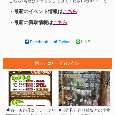
こちら↓もぜひチェックしてみてくださいね♪(*´▽｀*)
・最新のイベント情報は
こちら
・最新の買取情報は
こちら
Facebook
Twitter
LINE
同カテゴリー前後の記事
★釣具コーナーより
■《釣具》釣り針などの小物
前へ