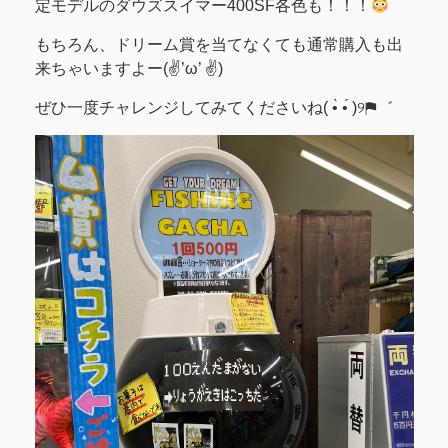
定モデルのダウズスイマー400SF各色も！！！
もちろん、ドリーム賞を当てなくても通常購入も出
来ちゃいますよー(✌’ω’ ✌)
ぜひ一度チャレンジしてみてくださいね( •̀ •́ )୨⚑︎゛