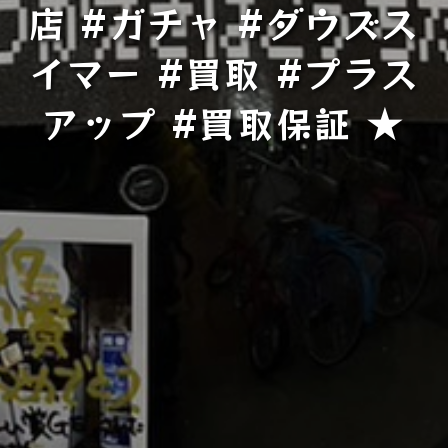
店 #ガチャ #ダウズス
イマー #買取 #プラス
アップ #買取保証 ★