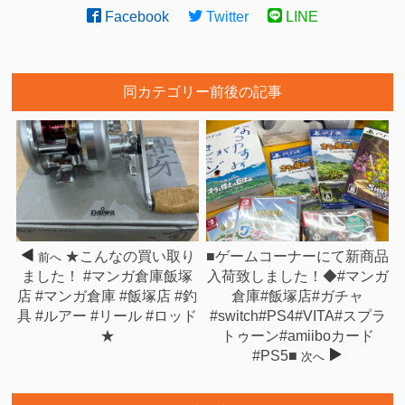
Facebook
Twitter
LINE
同カテゴリー前後の記事
★こんなの買い取り
■ゲームコーナーにて新商品
前へ
ました！ #マンガ倉庫飯塚
入荷致しました！◆#マンガ
店 #マンガ倉庫 #飯塚店 #釣
倉庫#飯塚店#ガチャ
具 #ルアー #リール #ロッド
#switch#PS4#VITA#スプラ
★
トゥーン#amiiboカード
#PS5■
次へ