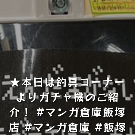
★本日は釣具コーナー
よりガチャ機のご紹
介！ #マンガ倉庫飯塚
店 #マンガ倉庫 #飯塚