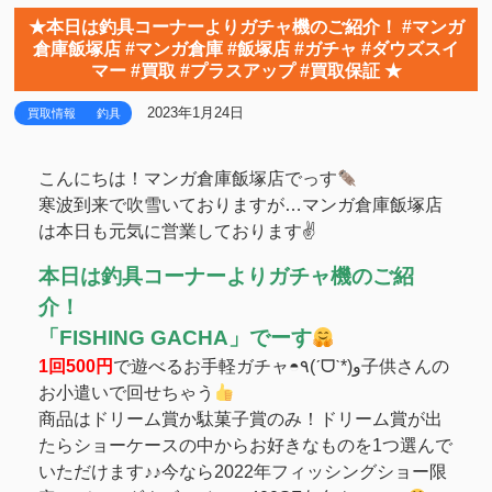
★本日は釣具コーナーよりガチャ機のご紹介！ #マンガ
倉庫飯塚店 #マンガ倉庫 #飯塚店 #ガチャ #ダウズスイ
マー #買取 #プラスアップ #買取保証 ★
2023年1月24日
買取情報
釣具
こんにちは！マンガ倉庫飯塚店でっす
寒波到来で吹雪いておりますが…マンガ倉庫飯塚店
は本日も元気に営業しております✌️
本日は釣具コーナーよりガチャ機のご紹
介！
「FISHING GACHA」でーす
1回500円
で遊べるお手軽ガチャ◓٩(ˊᗜˋ*)و子供さんの
お小遣いで回せちゃう
商品はドリーム賞か駄菓子賞のみ！ドリーム賞が出
たらショーケースの中からお好きなものを1つ選んで
いただけます♪♪今なら2022年フィッシングショー限