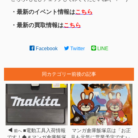
・最新のイベント情報は
こちら
・最新の買取情報は
こちら
Facebook
Twitter
LINE
同カテゴリー前後の記事
■電動工具入荷情報
マンガ倉庫飯塚店は「お正
前へ
です！◆＃マンガ倉庫飯塚
月も元気に営業予定です♪」