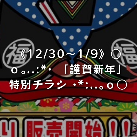
《12/30～1/9》○
ｏ｡..:*･ 「謹賀新年」
特別チラシ ･*:..｡ｏ○