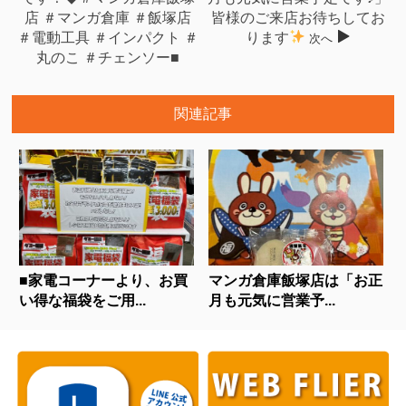
店 ＃マンガ倉庫 ＃飯塚店
皆様のご来店お待ちしてお
＃電動工具 ＃インパクト ＃
ります
次へ
丸のこ ＃チェンソー■
関連記事
■家電コーナーより、お買
マンガ倉庫飯塚店は「お正
い得な福袋をご用...
月も元気に営業予...