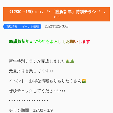
《12/30～1/9》○ｏ｡..:*･ 「謹賀新年」特別チラシ ･*:..｡
ｏ○
2022年12月30日
買取情報
イベント情報
09謹
賀
新
年
♬
°
.
*
今
年
も
よ
ろ
し
く
お
願
い
し
ま
す
新年特別チラシが完成しました
元旦より営業してます♪♪
イベント、お得な情報もりもりだくさん
ぜひチェックしてくださ～い♪♪
‣ ‣ ‣ ‣ ‣ ‣ ‣ ‣ ‣ ‣ ‣ ‣ ‣ ‣ ‣ ‣
チラシ期間：12/30～1/9