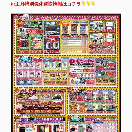
↯
↯
↯
お正月特別強化買取情報はコチラ