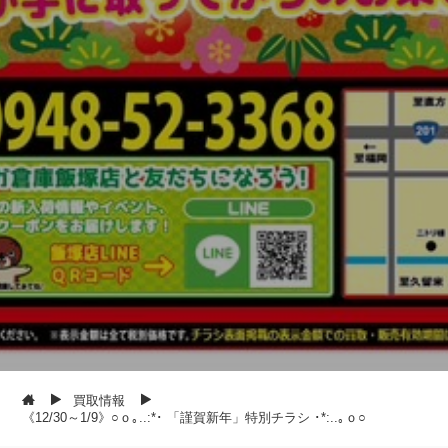
買取情報
《12/30～1/9》○ｏ｡..:*･ 「謹賀新年」特別チラシ ･*:..｡ｏ○