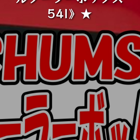
54l》★