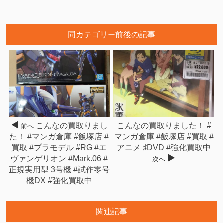
同カテゴリー前後の記事
こんなの買取りまし
こんなの買取りました！ #
前へ
た！ #マンガ倉庫 #飯塚店 #
マンガ倉庫 #飯塚店 #買取 #
買取 #プラモデル #RG #エ
アニメ ♯DVD #強化買取中
ヴァンゲリオン #Mark.06 #
次へ
正規実用型 3号機 #試作零号
機DX #強化買取中
関連記事