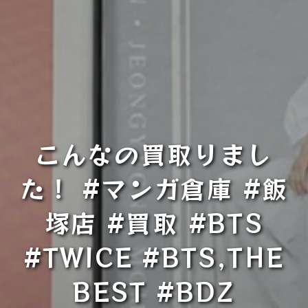
こんなの買取りまし
た！ #マンガ倉庫 #飯
塚店 #買取 #BTS
#TWICE #BTS,THE
BEST #BDZ