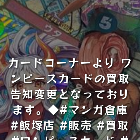
カードコーナーより ワ
ンピースカードの買取
告知変更となっており
ます。◆#マンガ倉庫
#飯塚店 #販売 #買取