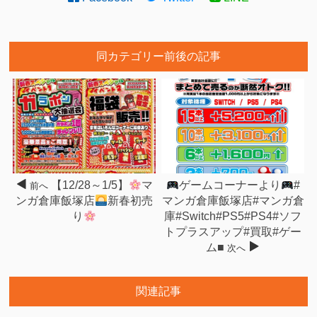
同カテゴリー前後の記事
【12/28～1/5】
マ
ゲームコーナーより
#
前へ
ンガ倉庫飯塚店
新春初売
マンガ倉庫飯塚店#マンガ倉
り
庫#Switch#PS5#PS4#ソフ
トプラスアップ#買取#ゲー
ム■
次へ
関連記事