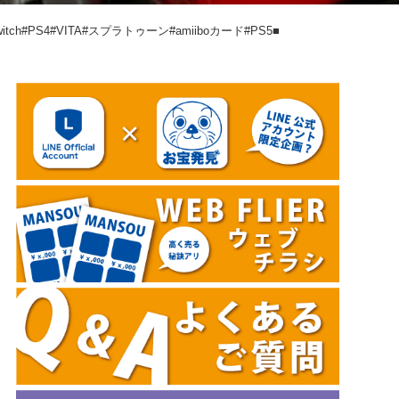
PS4#VITA#スプラトゥーン#amiiboカード#PS5■