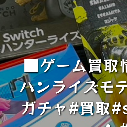
■ゲーム買取情
ハンライズモデ
ガチャ#買取#s