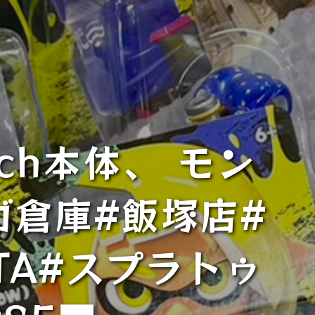
ch本体、 モン
ガ倉庫#飯塚店#
ITA#スプラトゥ