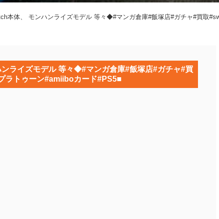
h本体、 モンハンライズモデル 等々◆#マンガ倉庫#飯塚店#ガチャ#買取#switch#
ンハンライズモデル 等々◆#マンガ倉庫#飯塚店#ガチャ#買
#スプラトゥーン#amiiboカード#PS5■