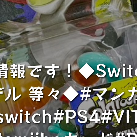
報です！◆Swit
ル 等々◆#マン
witch#PS4#V