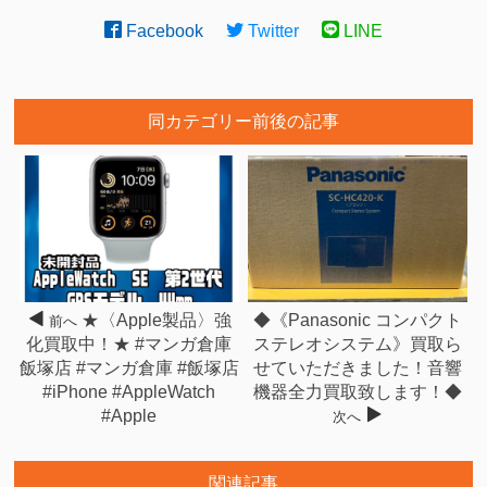
Facebook
Twitter
LINE
同カテゴリー前後の記事
★〈Apple製品〉強
◆《Panasonic コンパクト
前へ
化買取中！★ #マンガ倉庫
ステレオシステム》買取ら
飯塚店 #マンガ倉庫 #飯塚店
せていただきました！音響
#iPhone #AppleWatch
機器全力買取致します！◆
#Apple
次へ
関連記事