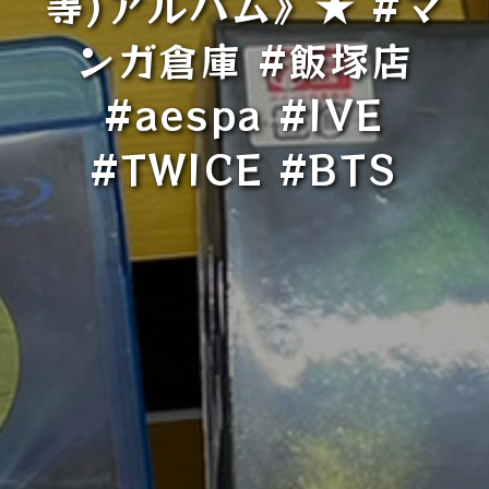
等)アルバム》★ #マ
ンガ倉庫 #飯塚店
#aespa #IVE
#TWICE #BTS