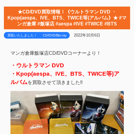
★CD/DVD買取情報！《ウルトラマン DVD ・
Kpop(aespa、IVE、BTS、TWICE等)アルバム》★ #マ
ンガ倉庫 #飯塚店 #aespa #IVE #TWICE #BTS
2022年10月6日
買取いたしました！
CD/DVD/Blu-ray
マンガ倉庫飯塚店CD/DVDコーナーより！
・ウルトラマン DVD
・Kpop(aespa、IVE、BTS、TWICE等)ア
ルバム
を買取させて頂きました!!