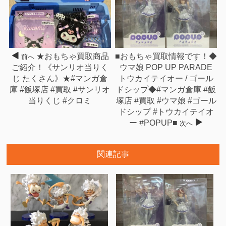
★おもちゃ買取商品
■おもちゃ買取情報です！◆
前へ
ご紹介！《サンリオ当りく
ウマ娘 POP UP PARADE
じ たくさん》★#マンガ倉
トウカイテイオー / ゴール
庫 #飯塚店 #買取 #サンリオ
ドシップ◆#マンガ倉庫 #飯
当りくじ #クロミ
塚店 #買取 #ウマ娘 #ゴール
ドシップ #トウカイテイオ
ー #POPUP■
次へ
関連記事