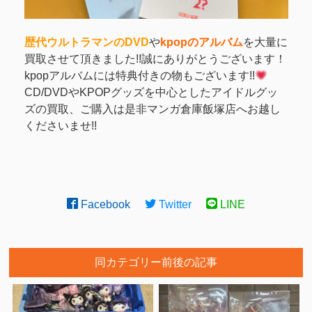
歴代ウルトラマンのDVD
や
kpopのアルバム
を大量に
買取させて頂きました!!誠にありがとうございます！
kpopアルバムには特典付きの物もございます!!
CD/DVDやKPOPグッズを中心としたアイドルグッ
ズの買取、ご購入は是非マンガ倉庫飯塚店へお越し
くださいませ!!
Facebook
Twitter
LINE
同カテゴリー前後の記事