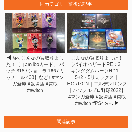
同カテゴリー前後の記事
こんなの買取りまし
こんなの買取りました！
前へ
た！【［amiiboカード］ パ
【バイオハザードRE：3｜
ッチ 318 / ショコラ 166 / ミ
キングダムハーツHD1・
ッチェル 433】など♪ #マン
5+2・5リミックス｜
ガ倉庫 #飯塚店 #買取
HORIZON｜エルデンリング
#switch
｜パワフルプロ野球2022】
#マンガ倉庫 #飯塚店 #買取
#switch #PS4
次へ
関連記事