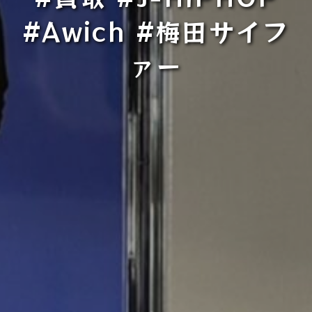
#Awich #梅田サイフ
ァー