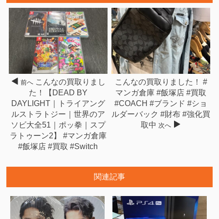
こんなの買取りまし
こんなの買取りました！ #
前へ
た！【DEAD BY
マンガ倉庫 #飯塚店 #買取
DAYLIGHT｜トライアング
#COACH #ブランド #ショ
ルストラトジー｜世界のア
ルダーバック #財布 #強化買
ソビ大全51｜ポッ拳｜スプ
取中
次へ
ラトゥーン2】 #マンガ倉庫
#飯塚店 #買取 #Switch
関連記事