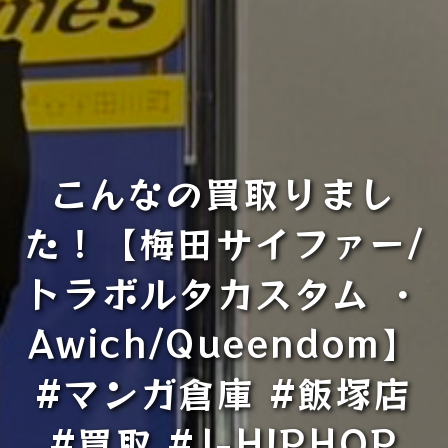
こんなの買取りまし
た！【梅田サイファー/
トラボルタカスタム ・
Awich/Queendom】
#マンガ倉庫 #飯塚店
#買取 #J-HIPHOP