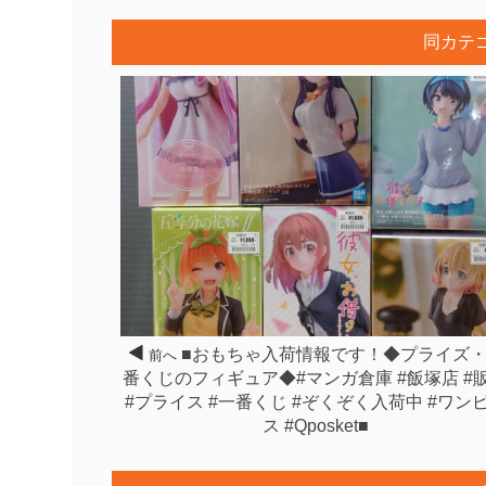
同カテ
■おもちゃ入荷情報です！◆プライズ
前へ
番くじのフィギュア◆#マンガ倉庫 #飯塚店 #
#プライス #一番くじ #ぞくぞく入荷中 #ワン
ス #Qposket■