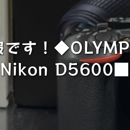
です！◆OLYMPU
Nikon D5600