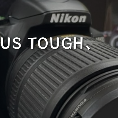
S TOUGH、
■