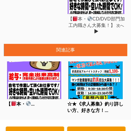
【
本・
CD/DVD部門加
工内職さん大募集！】
次へ
関連記事
【
本・
...
☆★《求人募集》釣り詳し
い方、好きな方！...