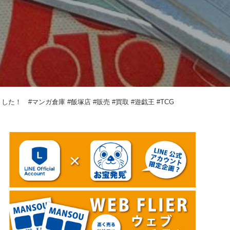
した！ #マンガ倉庫 #飯塚店 #販売 #買取 #遊戯王 #TCG