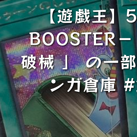
【遊戯王】5/
BOOSTER
破械 」 の一
ンガ倉庫 #