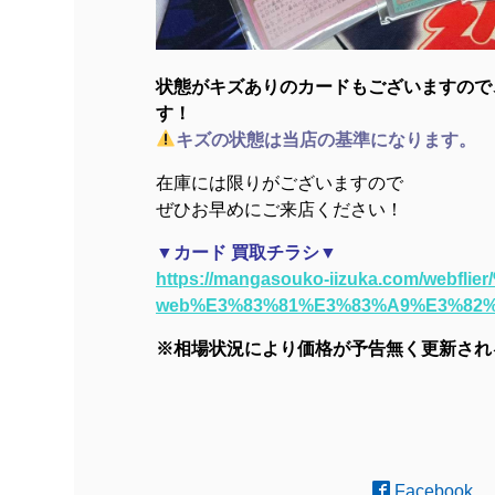
状態がキズありのカードもございますので
す！
キズの状態は当店の基準になります。
在庫には限りがございますので
ぜひお早めにご来店ください！
▼カード 買取チラシ▼
https://mangasouko-iizuka.com/web
web%E3%83%81%E3%83%A9%E3%82%
※相場状況により価格が予告無く更新され
Facebook