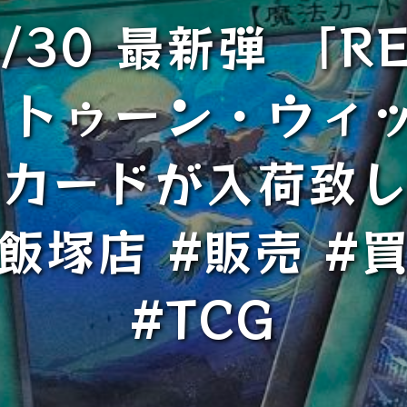
30 最新弾 「RE
－ トゥーン・ウ
部カードが入荷致
飯塚店 #販売 #
#TCG