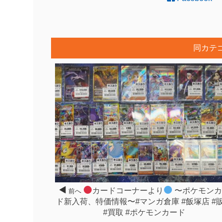
同カテ
カードコーナーより
〜ポケモンカ
前へ
ド新入荷、特価情報〜#マンガ倉庫 #飯塚店 #
#買取 #ポケモンカード