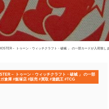
N BOOSTER－ トゥーン・ウィッチクラフト・破械 」 の一部カードが入荷致しま
BOOSTER－ トゥーン・ウィッチクラフト・破械 」 の一部
庫 #飯塚店 #販売 #買取 #遊戯王 #TCG