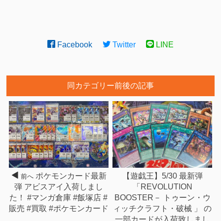
Facebook
Twitter
LINE
同カテゴリー前後の記事
ポケモンカード最新
【遊戯王】5/30 最新弾
前へ
弾 アビスアイ入荷しまし
「REVOLUTION
た！ #マンガ倉庫 #飯塚店 #
BOOSTER－ トゥーン・ウ
販売 #買取 #ポケモンカード
ィッチクラフト・破械 」 の
一部カードが入荷致しまし