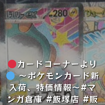
カードコーナーより
〜ポケモンカード新
入荷、特価情報〜#マ
ンガ倉庫 #飯塚店 #販