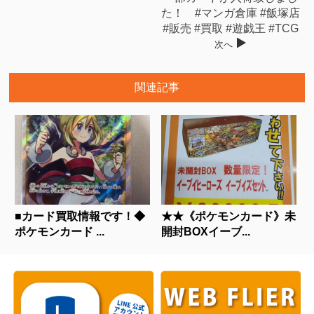
た！ #マンガ倉庫 #飯塚店
#販売 #買取 #遊戯王 #TCG
次へ
関連記事
■カード買取情報です！◆
★★《ポケモンカード》未
ポケモンカード ...
開封BOXイーブ...