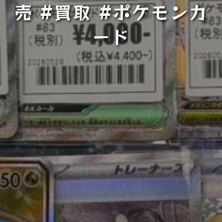
売 #買取 #ポケモンカ
ード