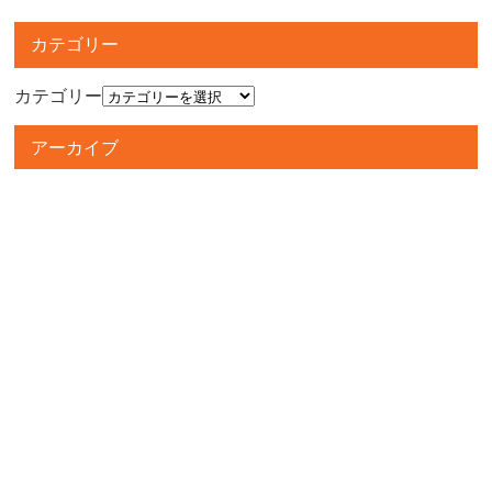
カテゴリー
カテゴリー
アーカイブ
アーカイブ
人気記事
■アミューズコーナーより大事なお知らせ■
273件のビュー
■
カードコーナーよりǵ...
161件のビュー
カードコーナーよりὓ...
136件のビュー