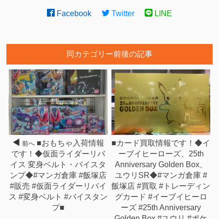
Facebook
Twitter
LINE
同カテゴリー前後の記事
■おもちゃ入荷情報
■カード買取情報です！◆イ
前へ
です！◆仮面ライダーリバ
ーブイヒーローズ、25th
イス 変身ベルト・バイスタ
Anniversary Golden Box、
ンプ◆#マンガ倉庫 #飯塚店
ユウリSR◆#マンガ倉庫 #
#販売 #仮面ライダーリバイ
飯塚店 #買取 #トレーディン
ス #変身ベルト #バイスタン
グカード #イーブイヒーロ
プ■
ーズ #25th Anniversary
Golden Box #ユウリ #ポケ