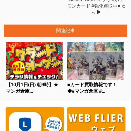
モンカード #強化買取中■
次
へ
関連記事
【10月1日(日) 朝9時】★
■カード買取情報です！
マンガ倉庫...
◆#マンガ倉庫 #...