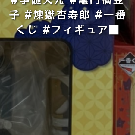
子 #煉獄杏寿郎 #一番
くじ #フィギュア■