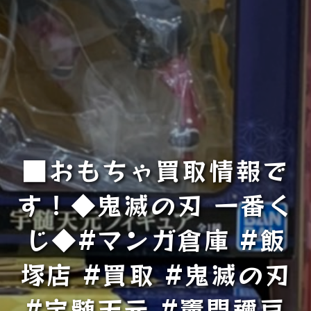
■おもちゃ買取情報で
す！◆鬼滅の刃 一番く
じ◆#マンガ倉庫 #飯
塚店 #買取 #鬼滅の刃
#宇髄天元 #竈門禰豆