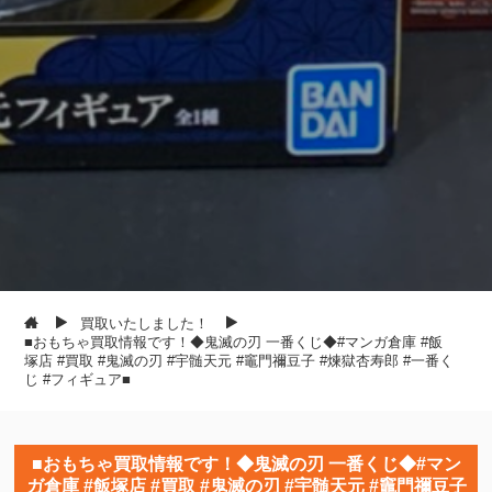
買取いたしました！
■おもちゃ買取情報です！◆鬼滅の刃 一番くじ◆#マンガ倉庫 #飯
塚店 #買取 #鬼滅の刃 #宇髄天元 #竈門禰豆子 #煉獄杏寿郎 #一番く
じ #フィギュア■
■おもちゃ買取情報です！◆鬼滅の刃 一番くじ◆#マン
ガ倉庫 #飯塚店 #買取 #鬼滅の刃 #宇髄天元 #竈門禰豆子