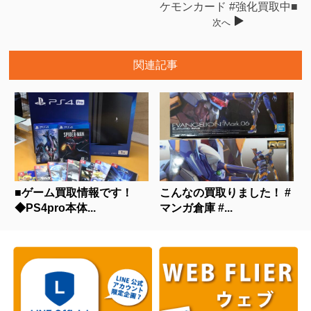
ケモンカード #強化買取中■
次へ
関連記事
■ゲーム買取情報です！
こんなの買取りました！ #
◆PS4pro本体...
マンガ倉庫 #...