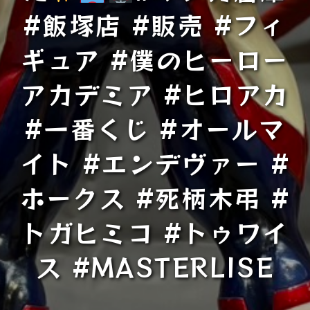
#飯塚店 #販売 #フィ
ギュア #僕のヒーロー
アカデミア #ヒロアカ
#一番くじ #オールマ
イト #エンデヴァー #
ホークス #死柄木弔 #
トガヒミコ #トゥワイ
ス #MASTERLISE