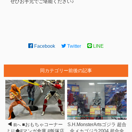
ぜひお手元でご堪能ください♪
Facebook
Twitter
LINE
同カテゴリー前後の記事
■おもちゃコーナー
S.H.MonsterArtsゴジラ 超合
前へ
より◆#マンガ倉庫 #飯塚店
金メカゴジラ2004 超合金