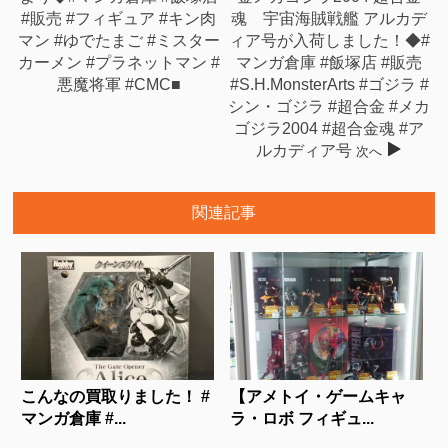
#販売 #フィギュア #キン肉
魂 宇宙海賊戦艦 アルカデ
マン #ゆでたまご #ミスター
ィア号が入荷しました！◆#
カーメン #プラネットマン #
マンガ倉庫 #飯塚店 #販売
悪魔将軍 #CMC■
#S.H.MonsterArts #ゴジラ #
シン・ゴジラ #超合金 #メカ
ゴジラ2004 #超合金魂 #ア
ルカディア号
次へ
関連記事
こんなの買取りました！ #
【アメトイ・ゲームキャ
マンガ倉庫 #...
ラ・ロボ フィギュ...