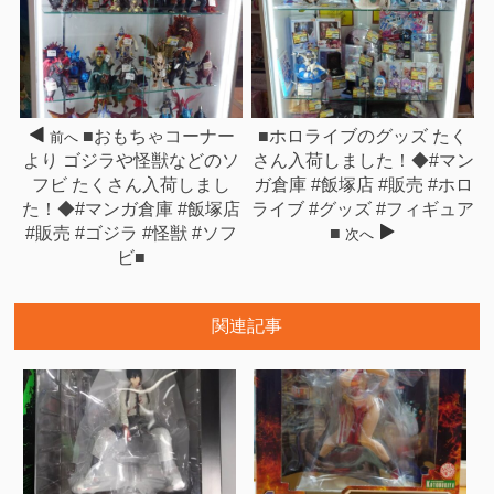
■おもちゃコーナー
■ホロライブのグッズ たく
前へ
より ゴジラや怪獣などのソ
さん入荷しました！◆#マン
フビ たくさん入荷しまし
ガ倉庫 #飯塚店 #販売 #ホロ
た！◆#マンガ倉庫 #飯塚店
ライブ #グッズ #フィギュア
#販売 #ゴジラ #怪獣 #ソフ
■
次へ
ビ■
関連記事