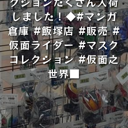
クションたくさん入荷
しました！◆#マンガ
倉庫 #飯塚店 #販売 #
仮面ライダー #マスク
コレクション #仮面之
世界■