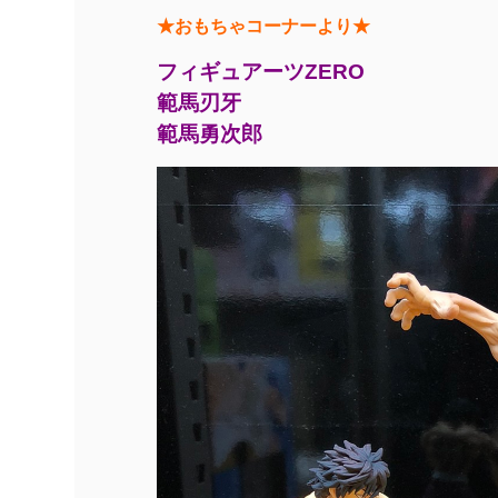
★おもちゃコーナーより★
フィギュアーツZERO
範馬刃牙
範馬勇次郎