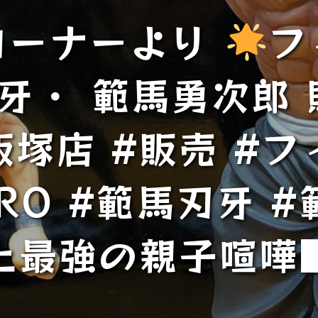
コーナーより
フ
刃牙・ 範馬勇次郎
飯塚店 #販売 #フ
RO #範馬刃牙 #
上最強の親子喧嘩