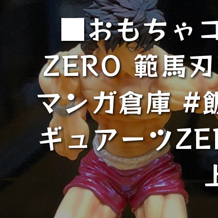
■おもちゃ
ZERO 範馬
マンガ倉庫 #
ギュアーツZE