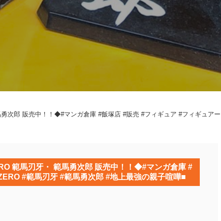
勇次郎 販売中！！◆#マンガ倉庫 #飯塚店 #販売 #フィギュア #フィギュアー
RO 範馬刃牙・ 範馬勇次郎 販売中！！◆#マンガ倉庫 #
ZERO #範馬刃牙 #範馬勇次郎 #地上最強の親子喧嘩■