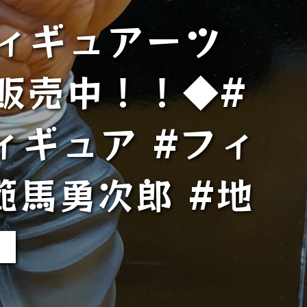
ィギュアーツ
 販売中！！◆#
ィギュア #フィ
範馬勇次郎 #地
■