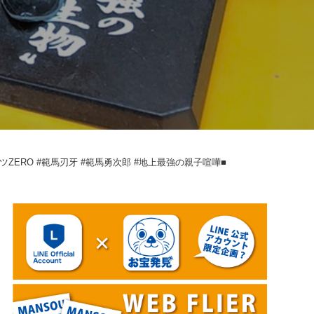
ツZERO #範馬刃牙 #範馬勇次郎 #地上最強の親子喧嘩■