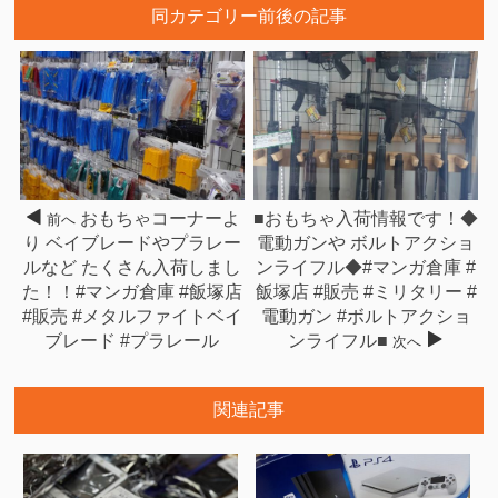
同カテゴリー前後の記事
おもちゃコーナーよ
■おもちゃ入荷情報です！◆
前へ
り ベイブレードやプラレー
電動ガンや ボルトアクショ
ルなど たくさん入荷しまし
ンライフル◆#マンガ倉庫 #
た！！#マンガ倉庫 #飯塚店
飯塚店 #販売 #ミリタリー #
#販売 #メタルファイトベイ
電動ガン #ボルトアクショ
ブレード #プラレール
ンライフル■
次へ
関連記事