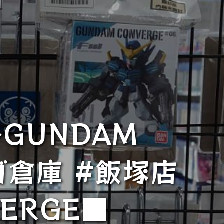
GUNDAM
ガ倉庫 #飯塚店
ERGE■