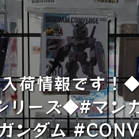
入荷情報です！◆
Eシリーズ◆#マン
#ガンダム #CONV