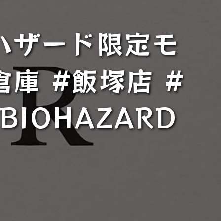
オハザード限定モ
庫 #飯塚店 #
BIOHAZARD