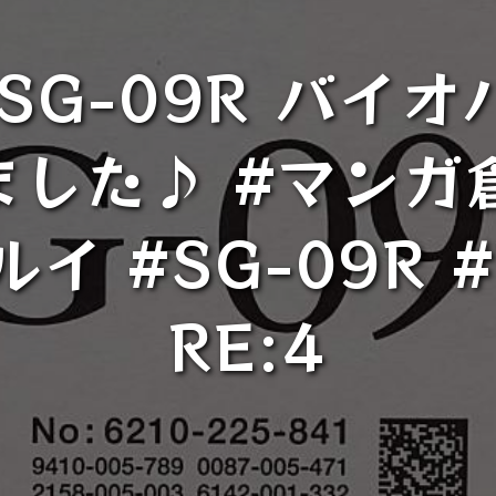
SG-09R バイ
した♪ #マンガ倉
イ #SG-09R #
RE:4