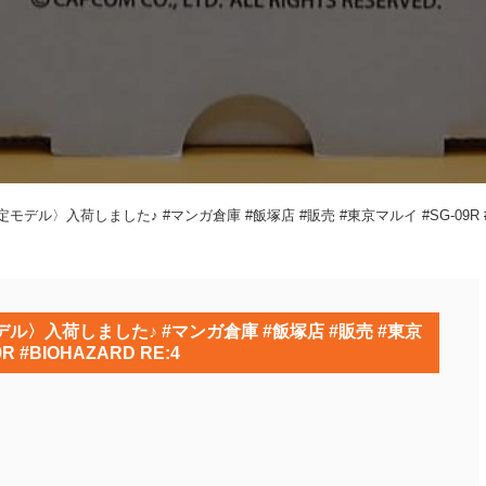
デル〉入荷しました♪ #マンガ倉庫 #飯塚店 #販売 #東京マルイ #SG-09R #BI
デル〉入荷しました♪ #マンガ倉庫 #飯塚店 #販売 #東京
R #BIOHAZARD RE:4