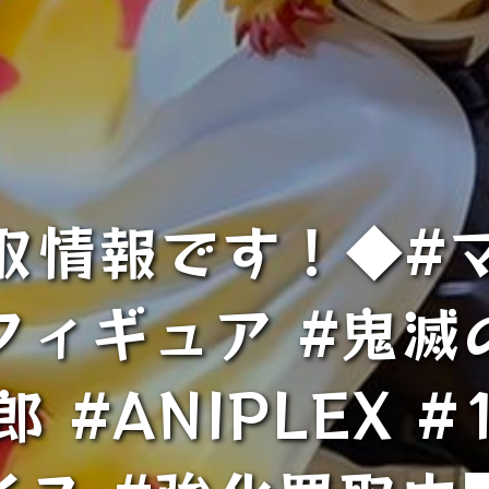
取情報です！◆#マ
#フィギュア #鬼滅
 #ANIPLEX 