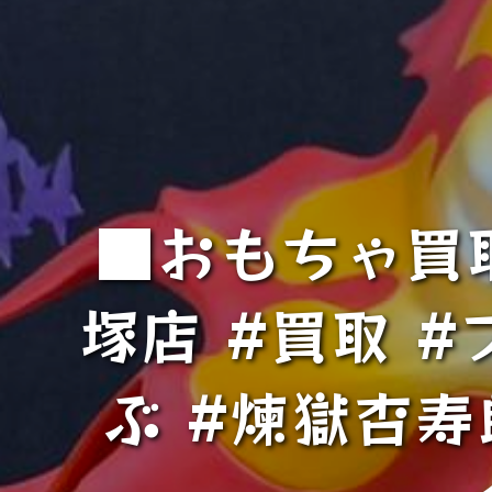
■おもちゃ買
塚店 #買取 
ぶ #煉獄杏寿郎