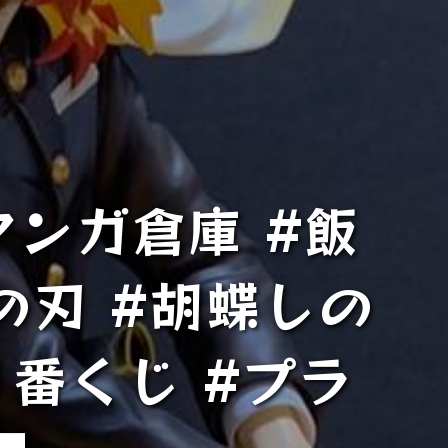
ンガ倉庫 #飯
の刃 #胡蝶しの
#1番くじ #プラ