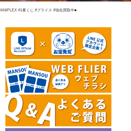
IPLEX #1番くじ #プライス #強化買取中■