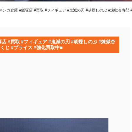
ガ倉庫 #飯塚店 #買取 #フィギュア #鬼滅の刃 #胡蝶しのぶ #煉獄杏寿郎 #AN
 #買取 #フィギュア #鬼滅の刃 #胡蝶しのぶ #煉獄杏
#1番くじ #プライス #強化買取中■