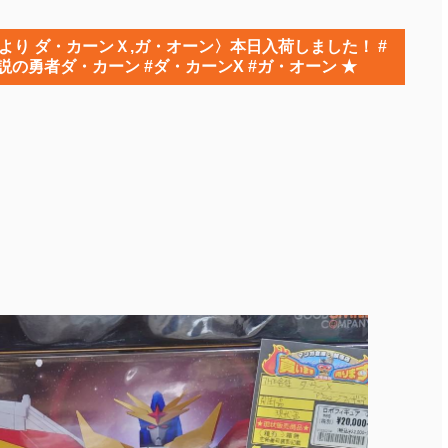
より ダ・カーンＸ,ガ・オーン〉本日入荷しました！ #
#伝説の勇者ダ・カーン #ダ・カーンX #ガ・オーン ★