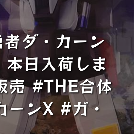
勇者ダ・カーン
〉本日入荷しま
販売 #THE合体
カーンX #ガ・