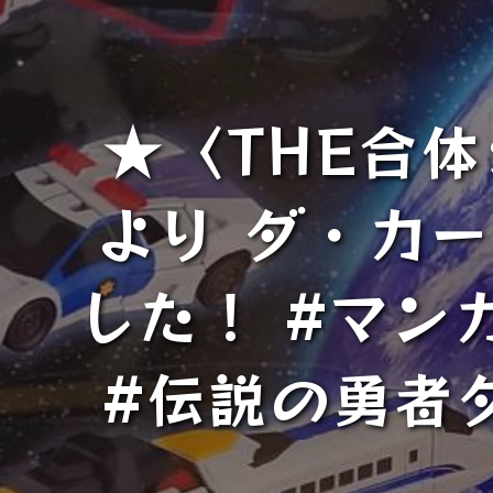
★〈THE合
より ダ・カ
した！ #マンガ
#伝説の勇者ダ