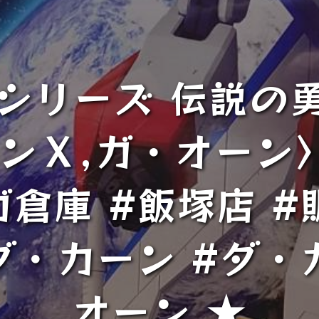
体シリーズ 伝説の
ーンＸ,ガ・オーン
倉庫 #飯塚店 #
・カーン #ダ・
オーン ★