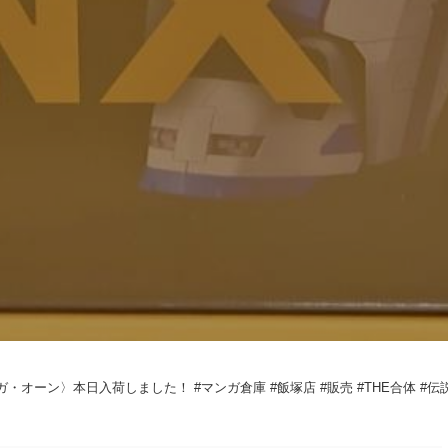
・オーン〉本日入荷しました！ #マンガ倉庫 #飯塚店 #販売 #THE合体 #伝