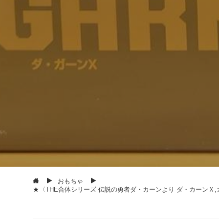
おもちゃ
★〈THE合体シリーズ 伝説の勇者ダ・カーンより ダ・カーンＸ,ガ