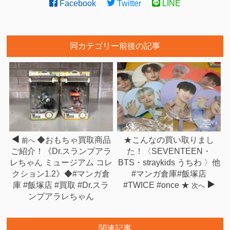
Facebook
Twitter
LINE
同カテゴリー前後の記事
◆おもちゃ買取商品
★こんなの買い取りまし
前へ
ご紹介！《Dr.スランプアラ
た！〈SEVENTEEN・
レちゃん ミュージアム コレ
BTS・straykids うちわ 〉他
クション1.2》◆#マンガ倉
#マンガ倉庫#飯塚店
庫 #飯塚店 #買取 #Dr.スラ
#TWICE #once ★
次へ
ンプアラレちゃん
関連記事