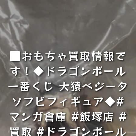
■おもちゃ買取情報で
す！◆ドラゴンボール
一番くじ 大猿ベジータ
ソフビフィギュア◆#
マンガ倉庫 #飯塚店 #
買取 #ドラゴンボール