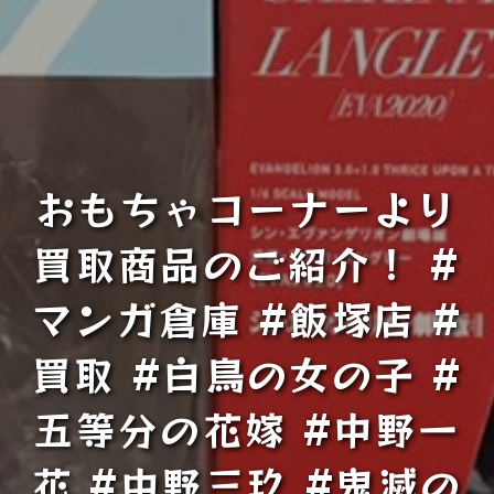
おもちゃコーナーより
買取商品のご紹介！ #
マンガ倉庫 #飯塚店 #
買取 #白鳥の女の子 #
五等分の花嫁 #中野一
花 #中野三玖 #鬼滅の