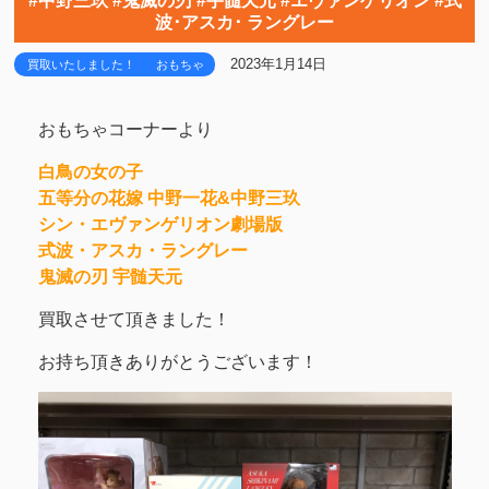
#中野三玖 #鬼滅の刃 #宇髄天元 #エヴァンゲリオン #式
波･アスカ･ ラングレー
2023年1月14日
買取いたしました！
おもちゃ
おもちゃコーナーより
白鳥の女の子
五等分の花嫁 中野一花&中野三玖
シン・エヴァンゲリオン劇場版
式波・アスカ・ラングレー
鬼滅の刃 宇髄天元
買取させて頂きました！
お持ち頂きありがとうございます！