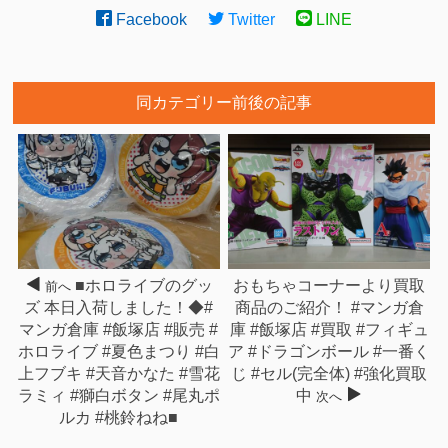
Facebook
Twitter
LINE
同カテゴリー前後の記事
■ホロライブのグッ
おもちゃコーナーより買取
前へ
ズ 本日入荷しました！◆#
商品のご紹介！ #マンガ倉
マンガ倉庫 #飯塚店 #販売 #
庫 #飯塚店 #買取 #フィギュ
ホロライブ #夏色まつり #白
ア #ドラゴンボール #一番く
上フブキ #天音かなた #雪花
じ #セル(完全体) #強化買取
ラミィ #獅白ボタン #尾丸ポ
中
次へ
ルカ #桃鈴ねね■