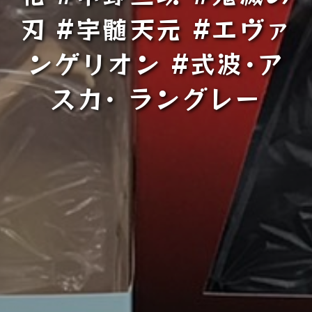
刃 #宇髄天元 #エヴァ
ンゲリオン #式波･ア
スカ･ ラングレー