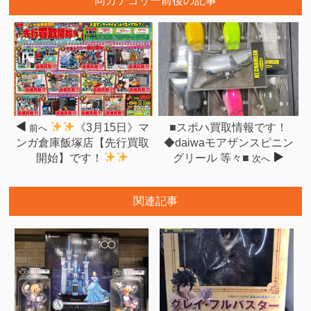
同カテゴリー前後の記事
《3月15日》マ
■スポハ買取情報です！
前へ
ンガ倉庫飯塚店【先行買取
◆daiwaモアザンスピニン
開始】です！
グリール 等々■
次へ
関連記事