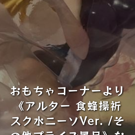
おもちゃコーナーより
《アルター 食蜂操祈
スク水ニーソVer. /そ