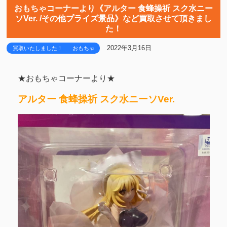
おもちゃコーナーより《アルター 食蜂操祈 スク水ニー
ソVer. /その他プライズ景品》など買取させて頂きまし
た！
2022年3月16日
買取いたしました！
おもちゃ
★おもちゃコーナーより★
アルター 食蜂操祈 スク水ニーソVer.