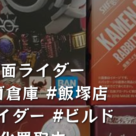
仮面ライダー
ンガ倉庫 #飯塚店
面ライダー #ビルド