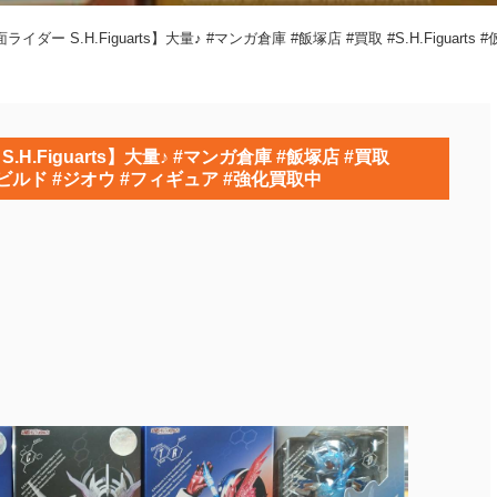
ー S.H.Figuarts】大量♪ #マンガ倉庫 #飯塚店 #買取 #S.H.Figuar
Figuarts】大量♪ #マンガ倉庫 #飯塚店 #買取
ダー #ビルド #ジオウ #フィギュア #強化買取中