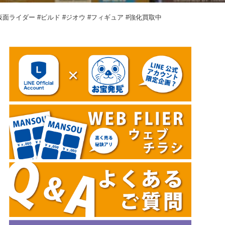
ts #仮面ライダー #ビルド #ジオウ #フィギュア #強化買取中