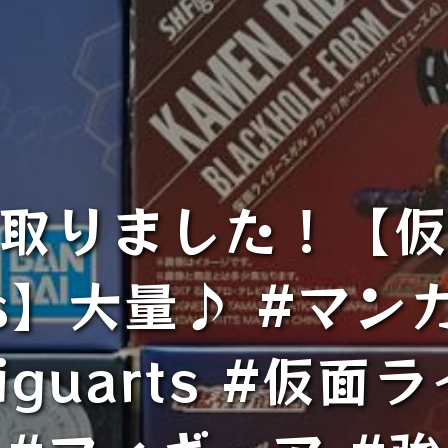
取りました！【
arts】大量♪ #マ
Figuarts #仮