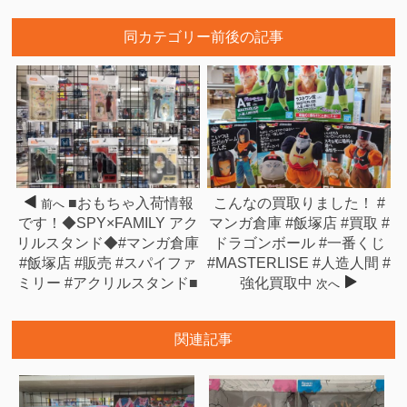
同カテゴリー前後の記事
■おもちゃ入荷情報
こんなの買取りました！ #
前へ
です！◆SPY×FAMILY アク
マンガ倉庫 #飯塚店 #買取 #
リルスタンド◆#マンガ倉庫
ドラゴンボール #一番くじ
#飯塚店 #販売 #スパイファ
#MASTERLISE #人造人間 #
ミリー #アクリルスタンド■
強化買取中
次へ
関連記事